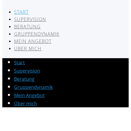
START
SUPERVISION
BERATUNG
GRUPPENDYNAMIK
MEIN ANGEBOT
ÜBER MICH
Start
Supervision
Beratung
Gruppendynamik
Mein Angebot
Über mich