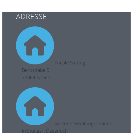
ADRESSE
​Nicole Sicking
Benzstraße 5
73084 Salach
​weiterer Beratungsstandort
in Stuttgart Degerloch